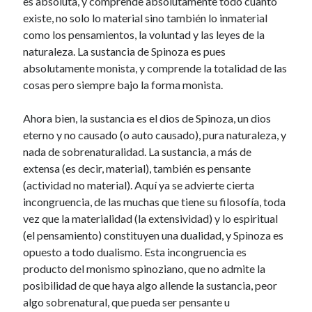
es absoluta, y comprende absolutamente todo cuanto
existe, no solo lo material sino también lo inmaterial
Artículos Recientes
como los pensamientos, la voluntad y las leyes de la
naturaleza. La sustancia de Spinoza es pues
Responsabilidad individual.
absolutamente monista, y comprende la totalidad de las
Poderosas ideas para la vida
cosas pero siempre bajo la forma monista.
Conocer a Dios
Valores y antivalores
Ahora bien, la sustancia es el dios de Spinoza, un dios
Insensatez y pensamiento
eterno y no causado (o auto causado), pura naturaleza, y
nada de sobrenaturalidad. La sustancia, a más de
extensa (es decir, material), también es pensante
Categorías
(actividad no material). Aquí ya se advierte cierta
incongruencia, de las muchas que tiene su filosofía, toda
Filosofí
(0)
vez que la materialidad (la extensividad) y lo espiritual
(el pensamiento) constituyen una dualidad, y Spinoza es
Filosofía y religión
(80)
opuesto a todo dualismo. Esta incongruencia es
Filosofía y Religión
(5)
producto del monismo spinoziano, que no admite la
Sociología
(0)
posibilidad de que haya algo allende la sustancia, peor
Varios
(0)
algo sobrenatural, que pueda ser pensante u