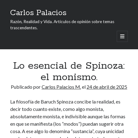
Carlos Palacios
Razón, Realidad y Vida. Artículos de opinión sobre temas
trascendentes.
abrir
menú
Barra
principa
Buscar
lateral
Buscar
Lo esencial de Spinoza:
el monismo.
Acerca del Autor
Publicado por
Carlos Palacios M.
el
24 de abril de 2025
Carlos M. Palacios Maldonado, de nacionalidad ecuatoriana y
La filosofía de Baruch Spinoza concibe la realidad, es
profesión economista, es autor de varios ensayos, también ha
decir todo cuanto existe, como algo monista,
sido periodista y profesor universitario en Guayaquil, su ciudad
absolutamente monista, e indivisible aunque las formas
natal.
en que se manifiesta (los “modos”) puedan sugerir otra
cosa. A ese algo lo denomina “sustancia”, cuya unicidad