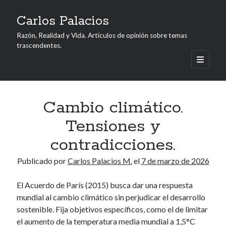
Carlos Palacios
Razón, Realidad y Vida. Artículos de opinión sobre temas
trascendentes.
abrir
menú
Barra
principa
Buscar
lateral
Buscar
Cambio climático.
Tensiones y
Acerca del Autor
contradicciones.
Publicado por
Carlos Palacios M.
el
7 de marzo de 2026
Carlos M. Palacios Maldonado, de nacionalidad ecuatoriana y
profesión economista, es autor de varios ensayos, también ha
El Acuerdo de París (2015) busca dar una respuesta
sido periodista y profesor universitario en Guayaquil, su ciudad
natal.
mundial al cambio climático sin perjudicar el desarrollo
sostenible. Fija objetivos específicos, como el de limitar
el aumento de la temperatura media mundial a 1,5°C