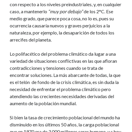
con respecto a los niveles preindustriales, y, en cualquier
Artículos Recientes
caso, a mantenerlo
“muy por debajo”
de los 2°C. Ese
medio grado, que parece poca cosa, no lo es, pues su
Responsabilidad individual.
ocurrencia causaría nuevos y graves perjuicios a la
Poderosas ideas para la vida
naturaleza, por ejemplo, la desaparición de todos los
Conocer a Dios
arrecifes del planeta.
Valores y antivalores
Lo polifacético del problema climático da lugar a una
Insensatez y pensamiento
variedad de situaciones conflictivas en las que afloran
contradicciones y tensiones cuando se trata de
encontrar soluciones. La más abarcante de todas, la que
Categorías
es el telón de fondo de la crisis climática, es sin duda la
necesidad de enfrentar el problema climático pero
Filosofí
(0)
atendiendo las crecientes necesidades derivadas del
Filosofía y religión
(80)
aumento de la población mundial.
Filosofía y Religión
(5)
Si bien la tasa de crecimiento poblacional del mundo ha
Sociología
(0)
disminuido en los últimos 50 años, la carga poblacional
Varios
(0)
que en 1970 era de 3.000 millones seres humano, y s hoy