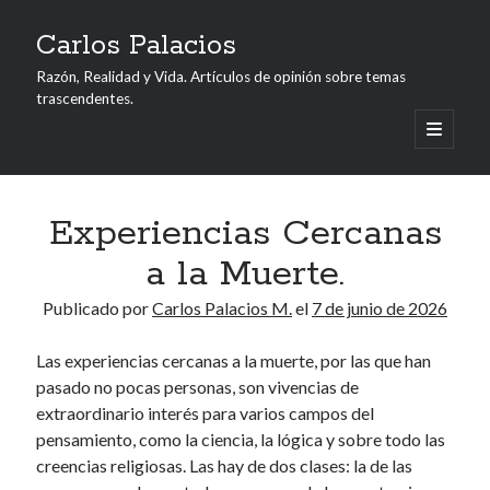
Carlos Palacios
Razón, Realidad y Vida. Artículos de opinión sobre temas
trascendentes.
abrir
menú
Barra
principa
Buscar
lateral
Buscar
Experiencias Cercanas
a la Muerte.
Acerca del Autor
Publicado por
Carlos Palacios M.
el
7 de junio de 2026
Carlos M. Palacios Maldonado, de nacionalidad ecuatoriana y
Las experiencias cercanas a la muerte, por las que han
profesión economista, es autor de varios ensayos, también ha
pasado no pocas personas, son vivencias de
sido periodista y profesor universitario en Guayaquil, su ciudad
extraordinario interés para varios campos del
natal.
pensamiento, como la ciencia, la lógica y sobre todo las
creencias religiosas. Las hay de dos clases: la de las