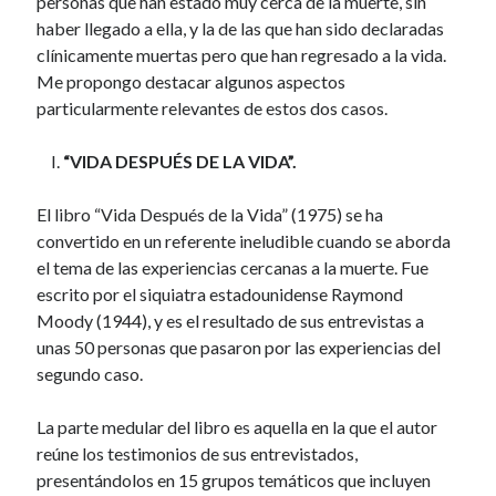
personas que han estado muy cerca de la muerte, sin
haber llegado a ella, y la de las que han sido declaradas
Artículos Recientes
clínicamente muertas pero que han regresado a la vida.
Me propongo destacar algunos aspectos
Responsabilidad individual.
particularmente relevantes de estos dos casos.
Poderosas ideas para la vida
Conocer a Dios
“VIDA DESPUÉS DE LA VIDA”.
Valores y antivalores
Insensatez y pensamiento
El libro “Vida Después de la Vida” (1975) se ha
convertido en un referente ineludible cuando se aborda
el tema de las experiencias cercanas a la muerte. Fue
Categorías
escrito por el siquiatra estadounidense Raymond
Moody (1944), y es el resultado de sus entrevistas a
Filosofí
(0)
unas 50 personas que pasaron por las experiencias del
segundo caso.
Filosofía y religión
(80)
Filosofía y Religión
(5)
La parte medular del libro es aquella en la que el autor
Sociología
(0)
reúne los testimonios de sus entrevistados,
Varios
(0)
presentándolos en 15 grupos temáticos que incluyen